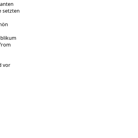
nanten
e setzten
chön
ublikum
 from
d vor