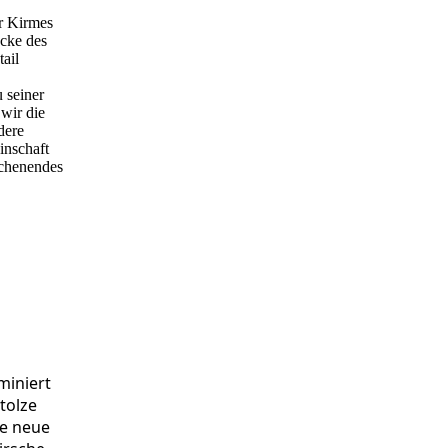
er Kirmes
ücke des
tail
 seiner
wir die
dere
inschaft
ochenendes
miniert
tolze
te neue