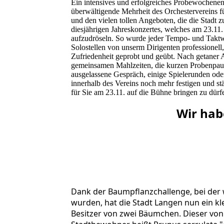
Ein intensives und erfolgreiches Probewochenen
überwältigende Mehrheit des Orchestervereins fü
und den vielen tollen Angeboten, die die Stadt z
diesjährigen Jahreskonzertes, welches am 23.11. 
aufzudröseln. So wurde jeder Tempo- und Taktwe
Solostellen von unserm Dirigenten professionell
Zufriedenheit geprobt und geübt. Nach getaner A
gemeinsamen Mahlzeiten, die kurzen Probenpaus
ausgelassene Gespräch, einige Spielerunden ode
innerhalb des Vereins noch mehr festigen und st
für Sie am 23.11. auf die Bühne bringen zu dür
Wir hab
20251027_102405
IMG-20251027-WA0010
20251027_102435
Dank der Baumpflanzchallenge, bei der 
wurden, hat die Stadt Langen nun ein kl
Besitzer von zwei Bäumchen. Dieser von 