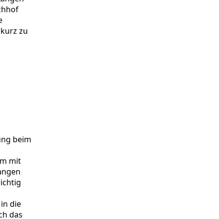
chhof
e
 kurz zu
tung beim
am mit
Langen
ichtig
in die
ch das