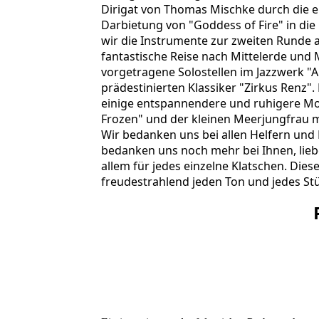
Dirigat von Thomas Mischke durch die e
Darbietung von "Goddess of Fire" in di
wir die Instrumente zur zweiten Runde 
fantastische Reise nach Mittelerde und
vorgetragene Solostellen im Jazzwerk "
prädestinierten Klassiker "Zirkus Ren
einige entspannendere und ruhigere M
Frozen" und der kleinen Meerjungfrau m
Wir bedanken uns bei allen Helfern und
bedanken uns noch mehr bei Ihnen, liebe
allem für jedes einzelne Klatschen. Dies
freudestrahlend jeden Ton und jedes Stü
DSC_5922
OVL2025_Plakat_Digital
DSC_5933