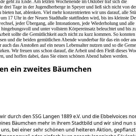
de geht zu Ende. Am letzten Wochenende im Oktober traf sich die
r drei Tage in der Jugendherberge in Speyer und ließ sich nicht von d
u bieten hat, ablenken. Viel mehr konzentrierten wir uns darauf, alle St
um 17 Uhr in der Neuen Stadthalle stattfinden wird, bis ins kleinste De
chsel, jeder Übergang, alle Intonationen, jede Wiederholung und alle
, hingebungsvoll und unter vollstem Körpereinsatz beleuchtet und bis zu
rbeit sollte die Gemütlichkeit auch nicht zu kurz kommen. So konnten 
en und die beiden gemütlichen Abende wunderbar für das ein oder an
r auch das Anstoßen auf ein neues Lebensalter nutzen und so die Geme
ärken. Wir freuen uns schon darauf, die Arbeit und den Fleiß dieses W
fen, und hoffen dabei, dass Sie einen schönen Abend haben werden.
en ein zweites Bäumchen
wir durch den SSG Langen 1889 e.V. und die Ebbelvoices no
eines Bäumchen mehr in ihrem Stadtbild und wir sind nun s
uns, bei einer sehr schönen und heiteren Aktion, gepflanz