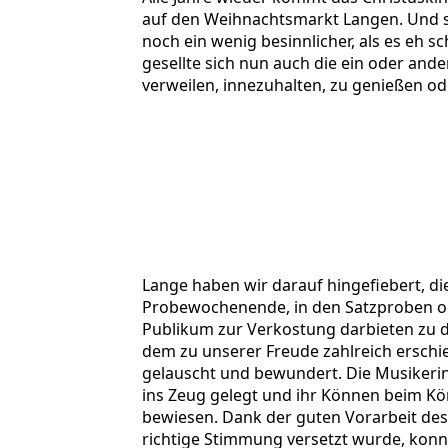
auf den Weihnachtsmarkt Langen. Und s
noch ein wenig besinnlicher, als es eh 
gesellte sich nun auch die ein oder and
verweilen, innezuhalten, zu genießen o
IMG-20251124-WA0013
OVL2025_Plakat_Digital
IMG-20251124-WA0011
Lange haben wir darauf hingefiebert, di
Probewochenende, in den Satzproben o
Publikum zur Verkostung darbieten zu d
dem zu unserer Freude zahlreich ersch
gelauscht und bewundert. Die Musikerin
ins Zeug gelegt und ihr Können beim K
bewiesen. Dank der guten Vorarbeit des 
richtige Stimmung versetzt wurde, kon