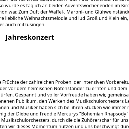
o wurde es täglich an beiden Adventswochenenden im Kir
schon war. Zum Duft der Waffel-, Maroni- und Glühweinständ
ere liebliche Weihnachtsmelodie und lud Groß und Klein ein,
der auch mitzusingen.
Jahreskonzert
e Früchte der zahlreichen Proben, der intensiven Vorberei
der vor dem heimischen Notenständer zu ernten und dem
ürfen. Gespannt und voller Vorfreude haben wir, gemeins
ienenen Publikum, den Werken des Musikschulorchesters 
nen und Musiker haben sich bei ihren Stücken wie immer r
önig der Diebe und Freddie Mercurys "Bohemian Rhapsody"
Musikschulorchesters, durch die die Zuhörerschar für uns 
nten wir dieses Momentum nutzen und uns beschwingt dur